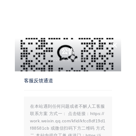
Centos 安装脚本:
一键复制
×
yum install 
-
y wget 
&&
 wget 
-
O install
.
sh http
:
//b
公告
2026-8-3 5:51:31
Ubuntu/Debian 安装脚本:
客服反馈通道
一键复制
wget 
-
O install
.
sh http
:
//bl.yinghuangi.cn/install
在本站遇到任何问题或者不解人工客服
联系方案 方式一： 点击链接：https://
work.weixin.qq.com/kfid/kfcc8df19d1
Linux 面板升级命令：
f88581cb 或微信扫码下方二维码 方式
二 本站内提交工单 传送门：https://i.