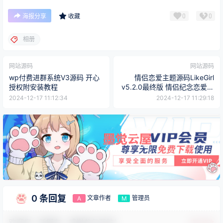
0
0
海报分享
收藏
相册
网站源码
网站源码
wp付费进群系统V3源码 开心
情侣恋爱主题源码LikeGirl
授权附安装教程
v5.2.0最终版 情侣纪念恋爱过
程
2024-12-17 11:12:34
2024-12-17 11:29:18
0 条回复
文章作者
管理员
A
M
欢迎您，新朋友，感谢参与互动！
确认修改