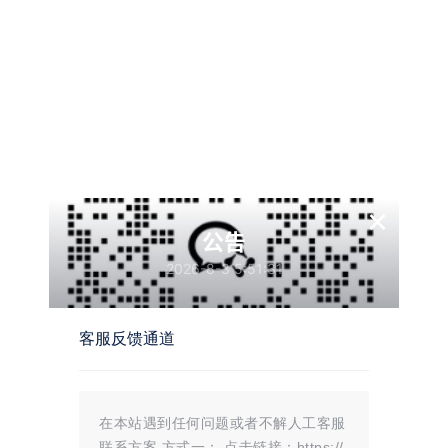
装位置，这里我选择默认文件夹，点击【继续】
×
公告
2026-8-3 5:51:31
开【Crack】文件夹
客服反馈通道
】
在本站遇到任何问题或者不解人工客服
联系方案 方式一： 点击链接：https://