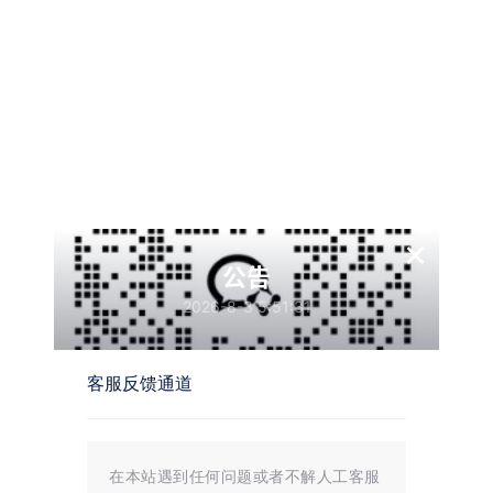
版本介绍
v1.045.0|容量82.6GB|官方简体中文|支持键盘.鼠标.手柄
查看
下载权限
战争召唤——地狱之门：东线/Call to Arms – Gates of
Hell: Ostfront
×
公告
大小：
82.6GB
格式：
zip
2026-8-3 5:51:31
游客
您当前的等级为
请先
登录
客服反馈通道
百度网盘
天翼网盘
迅雷网盘
阿里网盘
在本站遇到任何问题或者不解人工客服
夸克网盘
123网盘