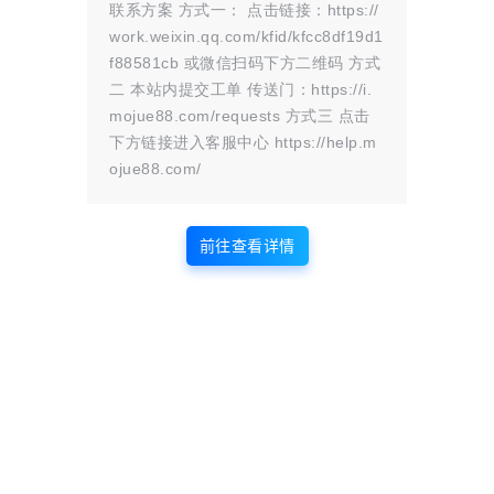
联系方案 方式一： 点击链接：https://
work.weixin.qq.com/kfid/kfcc8df19d1
f88581cb 或微信扫码下方二维码 方式
温馨提示：
二 本站内提交工单 传送门：https://i.
文章标题：
战争召唤——地狱之门：东线/Call to Arms – Gates of Hell:
mojue88.com/requests 方式三 点击
Ostfront
下方链接进入客服中心 https://help.m
文章链接：
https://i.mojue88.com/1641.html/
更新时间：2024年09月12日
ojue88.com/
本站大部分内容均收集于网络!若内容若侵犯到您的权益，请发送邮件
至：
mojuelove@163.com
我们将第一时间处理！
资源所需价格并非资源售卖价格，是收集、整理、编辑详情以及本站运营
的适当补贴，并且本站不提供任何免费技术支持。
前往查看详情
所有资源仅限于参考和学习，版权归原作者所有，更多请阅读
墨觉网络服
务协议
。
版权声明
站内部分内容由互联网用户自发贡献，
该文观点仅代表作者本人。本站仅提供
网络资源分享服务，不拥有所有权，不
承担相关法律责任。如发现本站有涉嫌