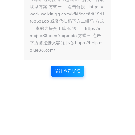
联系方案 方式一： 点击链接：https://
版权声明
work.weixin.qq.com/kfid/kfcc8df19d1
f88581cb 或微信扫码下方二维码 方式
站内部分内容由互联网用户自发贡献，
二 本站内提交工单 传送门：https://i.
该文观点仅代表作者本人。本站仅提供
mojue88.com/requests 方式三 点击
网络资源分享服务，不拥有所有权，不
下方链接进入客服中心 https://help.m
承担相关法律责任。如发现本站有涉嫌
ojue88.com/
抄袭侵权/违法违规的内容， 请
联系我
们
一经核实，立即删除。并对发布账号进行永久封禁处理。在
为用户提供最好的产品同时，保证优秀的服务质量。
前往查看详情
本站仅提供信息存储空间,不拥有所有权,不承担相关法律责任。
点点赞赏，手留余香
给TA打赏
还没有人赞赏，快来当第一个赞赏的人吧！