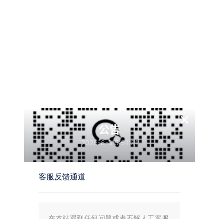
资源名称
游客
您当前的等级为
支付
￥
12
以后下载
请先
登录
点击下载
×
公告
温馨提示：
文章标题：
月老盲盒4.0|交友盲盒|带完整教程
2026-8-3 5:51:31
文章链接：
https://i.mojue88.com/1360.html/
更新时间：2024年08月25日
本站大部分内容均收集于网络!若内容若侵犯到您的权益，请发送邮件
至：
mojuelove@163.com
我们将第一时间处理！
客服反馈通道
资源所需价格并非资源售卖价格，是收集、整理、编辑详情以及本站运营
的适当补贴，并且本站不提供任何免费技术支持。
所有资源仅限于参考和学习，版权归原作者所有，更多请阅读
墨觉网络服
务协议
。
在本站遇到任何问题或者不解人工客服