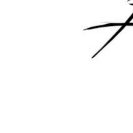
欢迎您，新朋友，感谢参与互动！
确认修改
您必须登录或注册以后才能发表评论
登录
😊 表情
提交
暂无讨论，说说你的看法吧
版权所有Copyright © 2026
墨觉云屋
保留资源解释权，如有侵权，请联系我及时
处理。
・
滇ICP备2024033568号-1