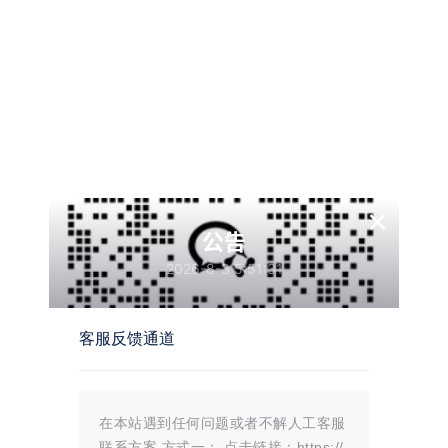
默认是空
开演示站即可
更新设备，需要刷新页面，程序会重新获取客户设备才能正常使用
×
公告
2026-8-3 5:51:31
样，因为短视系列主题是DIY主题，所谓DIY主题就是组装拼
主题，当然你也可以组装的与演示站一样。
客服反馈通道
在本站遇到任何问题或者不解人工客服
联系方案 方式一： 点击链接：https://