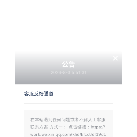
百度网盘
温馨提示：
文章标题：
【资源分享】精品Java课程系列大全
×
文章链接：
https://i.mojue88.com/120.html/
公告
更新时间：2024年04月08日
本站大部分内容均收集于网络!若内容若侵犯到您的权益，请发送邮件
2026-8-3 5:51:31
至：
mojuelove@163.com
我们将第一时间处理！
资源所需价格并非资源售卖价格，是收集、整理、编辑详情以及本站运营
的适当补贴，并且本站不提供任何免费技术支持。
所有资源仅限于参考和学习，版权归原作者所有，更多请阅读
墨觉网络服
务协议
。
客服反馈通道
版权声明
在本站遇到任何问题或者不解人工客服
联系方案 方式一： 点击链接：https://
站内部分内容由互联网用户自发贡献，
work.weixin.qq.com/kfid/kfcc8df19d1
该文观点仅代表作者本人。本站仅提供