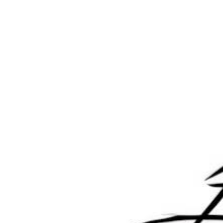
游戏屋
教程笔记
漫威蜘蛛侠：重制版/Marvel’s
WordPress获取所有分类ID函
Spider-Man Remastered
数：get_all_category_ids
2024-9-29 9:36:56
2024-4-6 19:43:13
0 条回复
文章作者
管理员
A
M
欢迎您，新朋友，感谢参与互动！
确认修改
您必须登录或注册以后才能发表评论