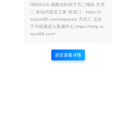
f88581cb 或微信扫码下方二维码 方式
网络资源分享服务，不拥有所有权，不
二 本站内提交工单 传送门：https://i.
承担相关法律责任。如发现本站有涉嫌
mojue88.com/requests 方式三 点击
抄袭侵权/违法违规的内容， 请
联系我
下方链接进入客服中心 https://help.m
们
一经核实，立即删除。并对发布账号进行永久封禁处理。在
ojue88.com/
为用户提供最好的产品同时，保证优秀的服务质量。
本站仅提供信息存储空间,不拥有所有权,不承担相关法律责任。
前往查看详情
点点赞赏，手留余香
给TA打赏
还没有人赞赏，快来当第一个赞赏的人吧！
0
0
海报分享
收藏
Java
编程
资料