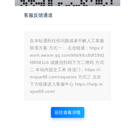
温馨提示：
文章标题：
PixPro 图床系统源码，非常强大的压缩率
文章链接：
https://i.mojue88.com/1045.html/
客服反馈通道
更新时间：2024年07月24日
本站大部分内容均收集于网络!若内容若侵犯到您的权益，请发送邮件
至：
mojuelove@163.com
我们将第一时间处理！
资源所需价格并非资源售卖价格，是收集、整理、编辑详情以及本站运营
的适当补贴，并且本站不提供任何免费技术支持。
在本站遇到任何问题或者不解人工客服
所有资源仅限于参考和学习，版权归原作者所有，更多请阅读
墨觉网络服
务协议
。
联系方案 方式一： 点击链接：https://
work.weixin.qq.com/kfid/kfcc8df19d1
f88581cb 或微信扫码下方二维码 方式
版权声明
二 本站内提交工单 传送门：https://i.
mojue88.com/requests 方式三 点击
站内部分内容由互联网用户自发贡献，
下方链接进入客服中心 https://help.m
该文观点仅代表作者本人。本站仅提供
ojue88.com/
网络资源分享服务，不拥有所有权，不
承担相关法律责任。如发现本站有涉嫌
前往查看详情
抄袭侵权/违法违规的内容， 请
联系我
们
一经核实，立即删除。并对发布账号进行永久封禁处理。在
为用户提供最好的产品同时，保证优秀的服务质量。