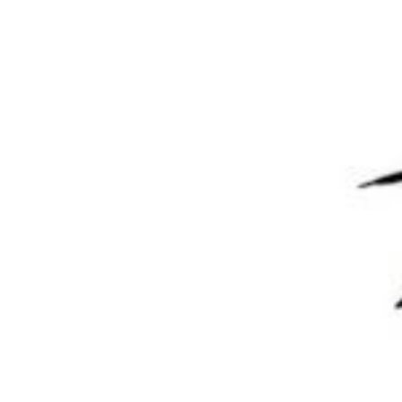
2 年前
mofh
前端工程师
回复
0
0